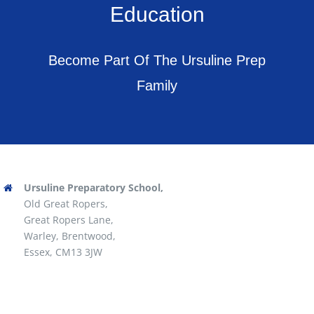
Education
Become Part Of The Ursuline Prep
Family
Ursuline Preparatory School,
Old Great Ropers,
Great Ropers Lane,
Warley, Brentwood,
Essex, CM13 3JW