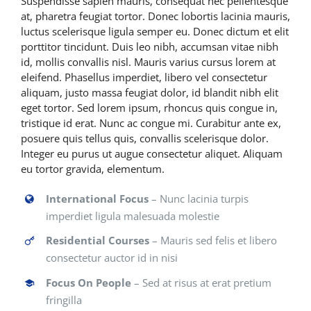
Suspendisse sapien mauris, consequat nec pellentesque
at, pharetra feugiat tortor. Donec lobortis lacinia mauris,
luctus scelerisque ligula semper eu. Donec dictum et elit
porttitor tincidunt. Duis leo nibh, accumsan vitae nibh
id, mollis convallis nisl. Mauris varius cursus lorem at
eleifend. Phasellus imperdiet, libero vel consectetur
aliquam, justo massa feugiat dolor, id blandit nibh elit
eget tortor. Sed lorem ipsum, rhoncus quis congue in,
tristique id erat. Nunc ac congue mi. Curabitur ante ex,
posuere quis tellus quis, convallis scelerisque dolor.
Integer eu purus ut augue consectetur aliquet. Aliquam
eu tortor gravida, elementum.
International Focus
– Nunc lacinia turpis
imperdiet ligula malesuada molestie
Residential Courses
– Mauris sed felis et libero
consectetur auctor id in nisi
Focus On People
– Sed at risus at erat pretium
fringilla