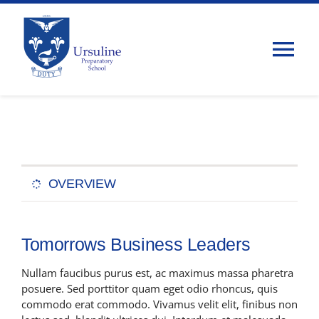
Skip
to
content
Tog
Nav
Home
About Us
OVERVIEW
Admissions
Tomorrows Business Leaders
Classes
Nullam faucibus purus est, ac maximus massa pharetra
posuere. Sed porttitor quam eget odio rhoncus, quis
Parents
commodo erat commodo. Vivamus velit elit, finibus non