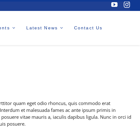
ents
Latest News
Contact Us
rttitor quam eget odio rhoncus, quis commodo erat
i. Interdum et malesuada fames ac ante ipsum primis in
posuere vitae mauris a, iaculis dapibus ligula. Nunc in orci id
quis posuere.