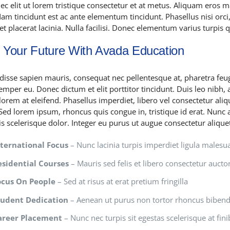
ec elit ut lorem tristique consectetur et at metus. Aliquam eros 
am tincidunt est ac ante elementum tincidunt. Phasellus nisi orci, 
et placerat lacinia. Nulla facilisi. Donec elementum varius turpis 
d Your Future With Avada Education
isse sapien mauris, consequat nec pellentesque at, pharetra feugi
semper eu. Donec dictum et elit porttitor tincidunt. Duis leo nibh, 
lorem at eleifend. Phasellus imperdiet, libero vel consectetur aliq
 Sed lorem ipsum, rhoncus quis congue in, tristique id erat. Nunc 
is scelerisque dolor. Integer eu purus ut augue consectetur aliqu
nternational Focus
– Nunc lacinia turpis imperdiet ligula malesu
esidential Courses
– Mauris sed felis et libero consectetur auctor 
ocus On People
– Sed at risus at erat pretium fringilla
tudent Dedication
– Aenean ut purus non tortor rhoncus bibe
areer Placement
– Nunc nec turpis sit egestas scelerisque at fini