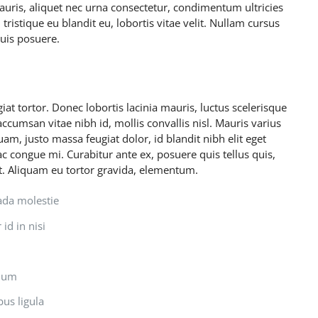
mauris, aliquet nec urna consectetur, condimentum ultricies
tristique eu blandit eu, lobortis vitae velit. Nullam cursus
quis posuere.
at tortor. Donec lobortis lacinia mauris, luctus scelerisque
accumsan vitae nibh id, mollis convallis nisl. Mauris varius
uam, justo massa feugiat dolor, id blandit nibh elit eget
ac congue mi. Curabitur ante ex, posuere quis tellus quis,
et. Aliquam eu tortor gravida, elementum.
ada molestie
id in nisi
ndum
bus ligula