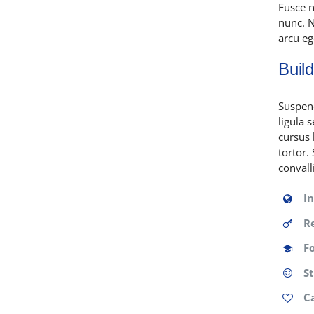
Fusce n
nunc. N
arcu eg
Buil
Suspend
ligula 
cursus 
tortor.
convall
I
R
F
S
C