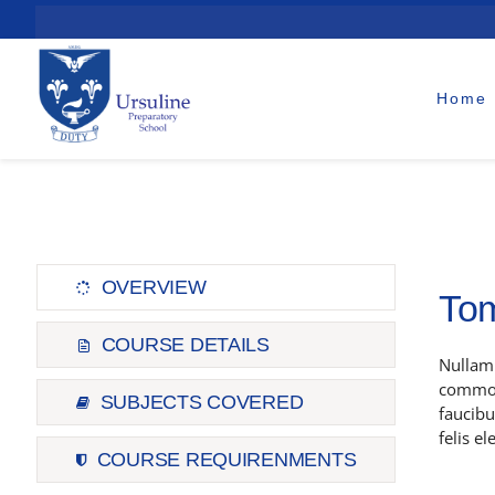
Skip
to
content
Home
OVERVIEW
Tom
COURSE DETAILS
Nullam
commodo
SUBJECTS COVERED
faucibu
felis e
COURSE REQUIRENMENTS